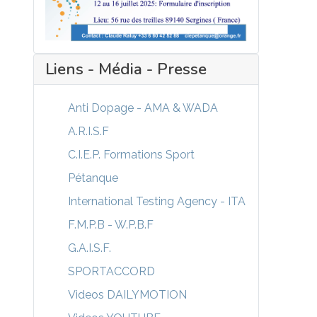
Liens - Média - Presse
Anti Dopage - AMA & WADA
A.R.I.S.F
C.I.E.P. Formations Sport
Pétanque
International Testing Agency - ITA
F.M.P.B - W.P.B.F
G.A.I.S.F.
SPORTACCORD
Videos DAILYMOTION