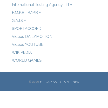
International Testing Agency - ITA
F.M.P.B - W.P.B.F
G.A.I.S.F.
SPORTACCORD
Videos DAILYMOTION
Videos YOUTUBE
WIKIPEDIA
WORLD GAMES
© 2026
F.I.P.J.P. COPYRIGHT INFO