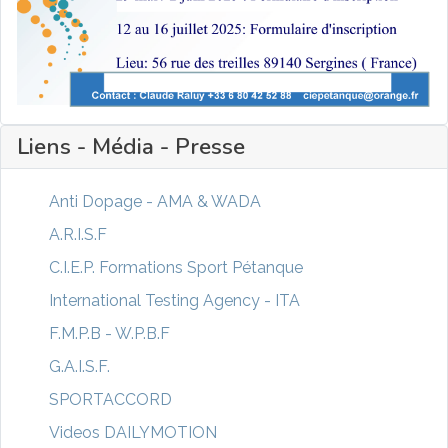
Liens - Média - Presse
Anti Dopage - AMA & WADA
A.R.I.S.F
C.I.E.P. Formations Sport Pétanque
International Testing Agency - ITA
F.M.P.B - W.P.B.F
G.A.I.S.F.
SPORTACCORD
Videos DAILYMOTION