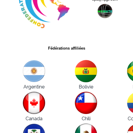
Fédérations affiliées
Argentine
Bolivie
Canada
Chili
Co