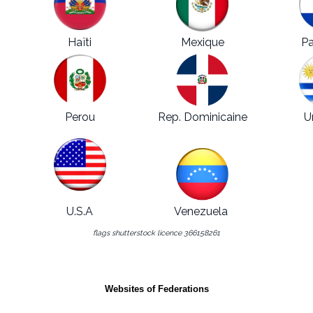
Haïti
Mexique
Pa
Perou
Rep. Dominicaine
U
U.S.A
Venezuela
flags shutterstock licence 366158261
Websites of Federations