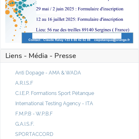
Liens - Média - Presse
Anti Dopage - AMA & WADA
A.R.I.S.F
C.I.E.P. Formations Sport Pétanque
International Testing Agency - ITA
F.M.P.B - W.P.B.F
G.A.I.S.F.
SPORTACCORD