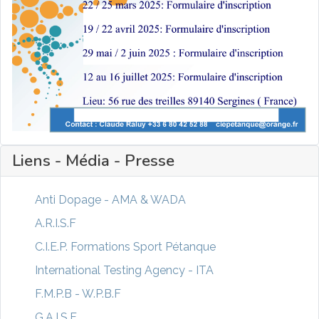
Liens - Média - Presse
Anti Dopage - AMA & WADA
A.R.I.S.F
C.I.E.P. Formations Sport Pétanque
International Testing Agency - ITA
F.M.P.B - W.P.B.F
G.A.I.S.F.