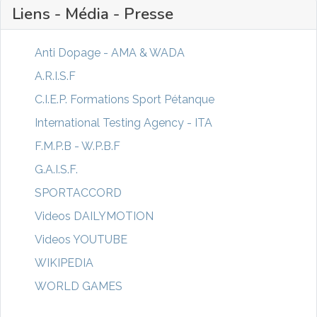
Liens - Média - Presse
Anti Dopage - AMA & WADA
A.R.I.S.F
C.I.E.P. Formations Sport Pétanque
International Testing Agency - ITA
F.M.P.B - W.P.B.F
G.A.I.S.F.
SPORTACCORD
Videos DAILYMOTION
Videos YOUTUBE
WIKIPEDIA
WORLD GAMES