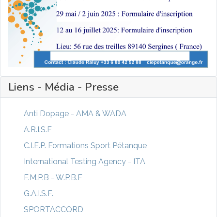
Liens - Média - Presse
Anti Dopage - AMA & WADA
A.R.I.S.F
C.I.E.P. Formations Sport Pétanque
International Testing Agency - ITA
F.M.P.B - W.P.B.F
G.A.I.S.F.
SPORTACCORD