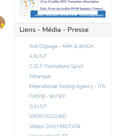
Liens - Média - Presse
Anti Dopage - AMA & WADA
A.R.I.S.F
C.I.E.P. Formations Sport
Pétanque
International Testing Agency - ITA
F.M.P.B - W.P.B.F
G.A.I.S.F.
SPORTACCORD
Videos DAILYMOTION