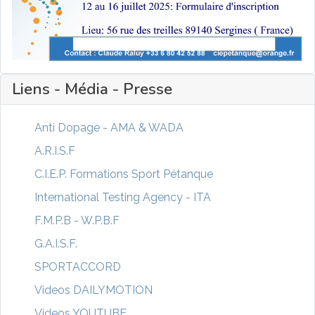
Liens - Média - Presse
Anti Dopage - AMA & WADA
A.R.I.S.F
C.I.E.P. Formations Sport Pétanque
International Testing Agency - ITA
F.M.P.B - W.P.B.F
G.A.I.S.F.
SPORTACCORD
Videos DAILYMOTION
Videos YOUTUBE